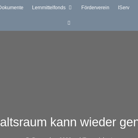
Dokumente
Lernmittelfonds
Förderverein
IServ
altsraum kann wieder ge