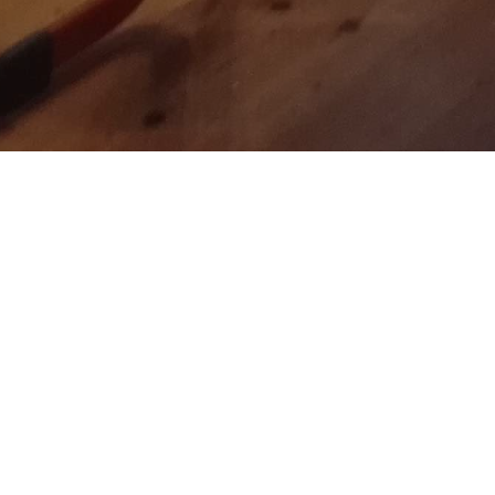
Die Teams RoboMax und CAG MaxD des Max
Wettbewerb für Schüler und Studenten, h
Köpenick, belegten sie in den beiden Kate
Damit ist ein Schulteam für das Deutschland
Wir beglückwünschen alle beteiligten Sch
(Renate Haseloff, Fachbereich Informatik)