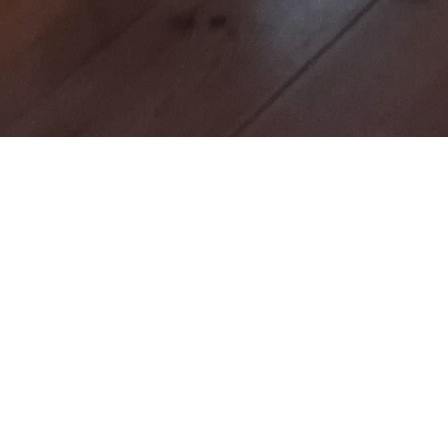
-Delbrück-Gymnasiums erreichten bei der VEX IQ Challenge,
ervorragende Ergebnisse. Beim Vorausscheid, ausgetragen am
gorien TeamChallenge und RoboSkills je einen ersten, einen z
finale in der TU Berlin am 22.02.2019 qualifiziert.
üler, die mit großen Engagement unsere Schule in diesem Wet