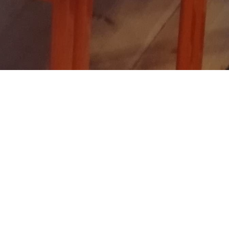
 dem weltweit größten Roboter-
 16.01.2019 im BEST-Sabel-Gymnasium
weiten und zweimal einen vierten Platz.
tbewerb hervorragend repräsentierten.