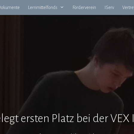
okumente
Lernmittelfonds
Förderverein
IServ
Vertr
egt ersten Platz bei der VEX 