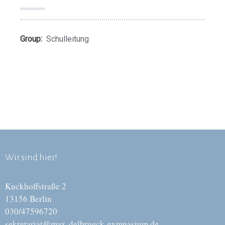
Group:
Schulleitung
Wir sind hier!
Kuckhoffstraße 2
13156 Berlin
030/47596720
sekretariat@max-delbrueck-gymnasium.de