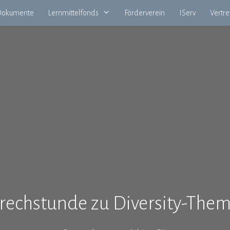
okumente
Lernmittelfonds
Förderverein
IServ
Vertr
rechstunde zu Diversity-The