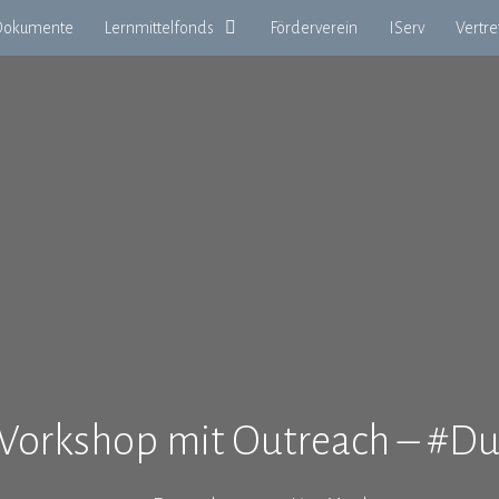
okumente
Lernmittelfonds
Förderverein
IServ
Vertr
-Workshop mit Outreach – #Du