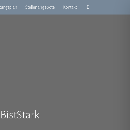
etungsplan
Stellenangebote
Kontakt
BistStark