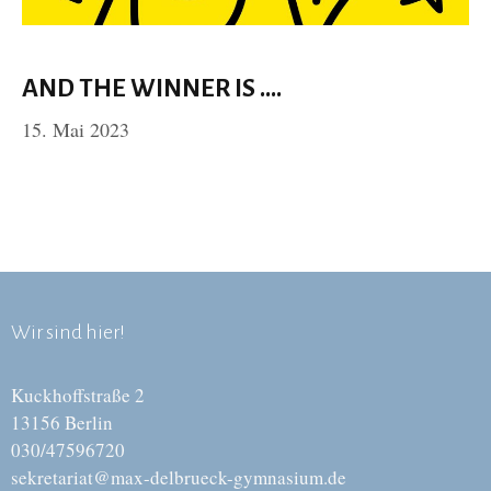
AND THE WINNER IS ….
15. Mai 2023
Wir sind hier!
Kuckhoffstraße 2
13156 Berlin
030/47596720
sekretariat@max-delbrueck-gymnasium.de